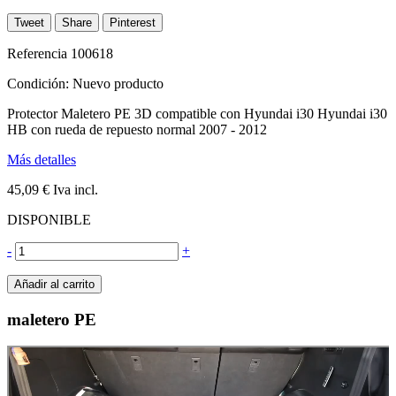
Tweet
Share
Pinterest
Referencia
100618
Condición:
Nuevo producto
Protector Maletero PE 3D compatible con Hyundai i30 Hyundai i30
HB con rueda de repuesto normal 2007 - 2012
Más detalles
45,09 €
Iva incl.
DISPONIBLE
-
+
Añadir al carrito
maletero PE