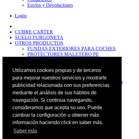
Envíos y Devoluciones
Login
CUBRE CARTER
SUELO FURGONETA
OTROS PRODUCTOS
FUNDAS EXTERIORES PARA COCHES
PROTECTORES MALETERO PE
ANTIDESLIZANTES
PROTECTORES MALETERO CAUCHO
Utilizamos cookies propias y de terceros
PREMIUM
PROTECTORES MALETERO PE
para mejorar nuestros servicios y mostrarle
PROTECTORES DE MALETERO CAUCHO
publicidad relacionada con sus preferencias
BASIC
mediante el análisis de sus hábitos de
ALFOMBRILLAS GOMA PREMIUM
ALFOMBRILLAS GOMA BASIC
navegación. Si continua navegando,
PASOS RUEDA
consideramos que acepta su uso. Puede
OFERTAS
cambiar la configuración u obtener más
NOVEDADES
CONTACTO
información haciendo click en saber más.
Saber más
Más Productos