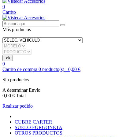
0
Carrito
Más productos
0
Carrito de compra
0
producto(s)
-
0,00 €
Sin productos
A determinar
Envío
0,00 €
Total
Realizar pedido
CUBRE CARTER
SUELO FURGONETA
OTROS PRODUCTOS