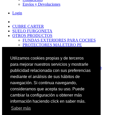
Envíos y Devoluciones
Login
CUBRE CARTER
SUELO FURGONETA
OTROS PRODUCTOS
FUNDAS EXTERIORES PARA COCHES
PROTECTORES MALETERO PE
ANTIDESLIZANTES
PROTECTORES MALETERO CAUCHO
Utilizamos cookies propias y de terceros
PREMIUM
PROTECTORES MALETERO PE
para mejorar nuestros servicios y mostrarle
PROTECTORES DE MALETERO CAUCHO
publicidad relacionada con sus preferencias
BASIC
mediante el análisis de sus hábitos de
ALFOMBRILLAS GOMA PREMIUM
ALFOMBRILLAS GOMA BASIC
navegación. Si continua navegando,
PASOS RUEDA
consideramos que acepta su uso. Puede
OFERTAS
cambiar la configuración u obtener más
NOVEDADES
CONTACTO
información haciendo click en saber más.
Saber más
Más Productos