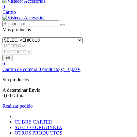
0
Carrito
Más productos
0
Carrito de compra
0
producto(s)
-
0,00 €
Sin productos
A determinar
Envío
0,00 €
Total
Realizar pedido
CUBRE CARTER
SUELO FURGONETA
OTROS PRODUCTOS