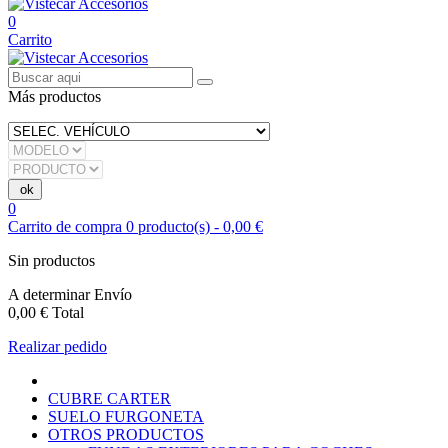
0
Carrito
Más productos
0
Carrito de compra
0
producto(s)
-
0,00 €
Sin productos
A determinar
Envío
0,00 €
Total
Realizar pedido
CUBRE CARTER
SUELO FURGONETA
OTROS PRODUCTOS