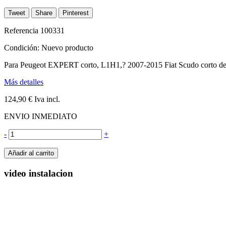
Tweet
Share
Pinterest
Referencia
100331
Condición:
Nuevo producto
Para Peugeot EXPERT corto, L1H1,? 2007-2015 Fiat Scudo corto des
Más detalles
124,90 €
Iva incl.
ENVIO INMEDIATO
-
+
Añadir al carrito
video instalacion