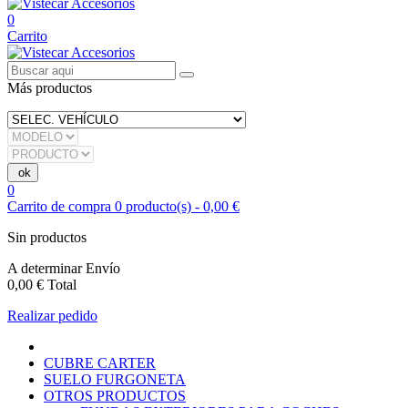
0
Carrito
Más productos
0
Carrito de compra
0
producto(s)
-
0,00 €
Sin productos
A determinar
Envío
0,00 €
Total
Realizar pedido
CUBRE CARTER
SUELO FURGONETA
OTROS PRODUCTOS