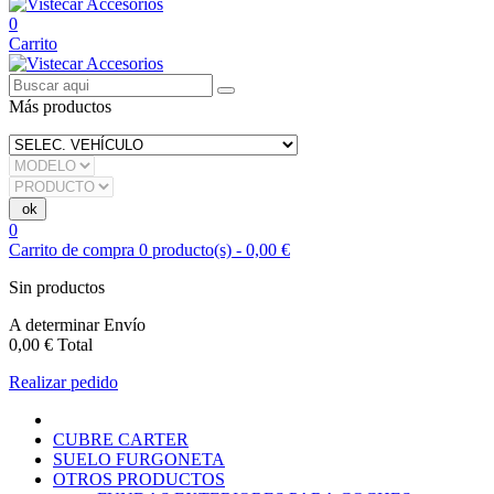
0
Carrito
Más productos
0
Carrito de compra
0
producto(s)
-
0,00 €
Sin productos
A determinar
Envío
0,00 €
Total
Realizar pedido
CUBRE CARTER
SUELO FURGONETA
OTROS PRODUCTOS