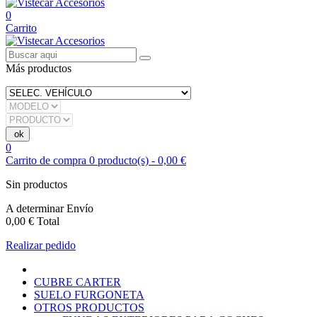
0
Carrito
Más productos
0
Carrito de compra
0
producto(s)
-
0,00 €
Sin productos
A determinar
Envío
0,00 €
Total
Realizar pedido
CUBRE CARTER
SUELO FURGONETA
OTROS PRODUCTOS