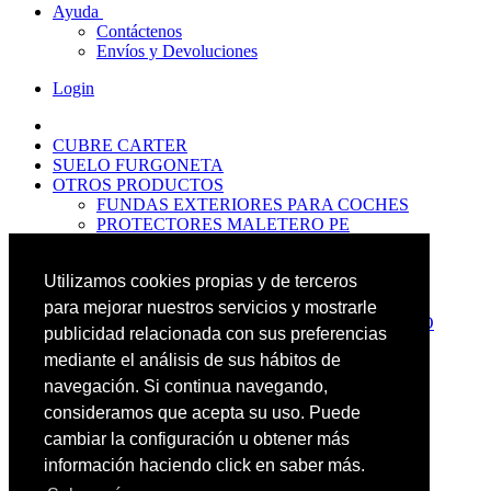
Ayuda
Contáctenos
Envíos y Devoluciones
Login
CUBRE CARTER
SUELO FURGONETA
OTROS PRODUCTOS
FUNDAS EXTERIORES PARA COCHES
PROTECTORES MALETERO PE
ANTIDESLIZANTES
PROTECTORES MALETERO CAUCHO
Utilizamos cookies propias y de terceros
PREMIUM
PROTECTORES MALETERO PE
para mejorar nuestros servicios y mostrarle
PROTECTORES DE MALETERO CAUCHO
publicidad relacionada con sus preferencias
BASIC
mediante el análisis de sus hábitos de
ALFOMBRILLAS GOMA PREMIUM
ALFOMBRILLAS GOMA BASIC
navegación. Si continua navegando,
PASOS RUEDA
consideramos que acepta su uso. Puede
OFERTAS
cambiar la configuración u obtener más
NOVEDADES
CONTACTO
información haciendo click en saber más.